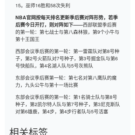
15。巫师16胜和58次失利
NBA官网按每天排名更新季后赛对阵形势，若季
后赛今日开打，则对阵如下——
西部联盟季后赛
的第一轮：第七战士与第八森林狼，第9个小牛与
第十王国王
西部会议季后赛的第一轮：第一雷霆队对第8号种
子，第2号火箭队对7号种子，第3号掘金队与第6
号快船队，第4名湖人队与5号灰熊队
东部会议季后赛第一轮：第七名对第八鹰队的魔
力，九头公牛与第十一场比赛
东部会议季后赛的第一轮：第1名骑士队与第8号
种子，第2凯尔特人队与第7号种子，第3尼克斯队
对第6雄鹿，第4步，第4步行者队与5号活塞
相关标签