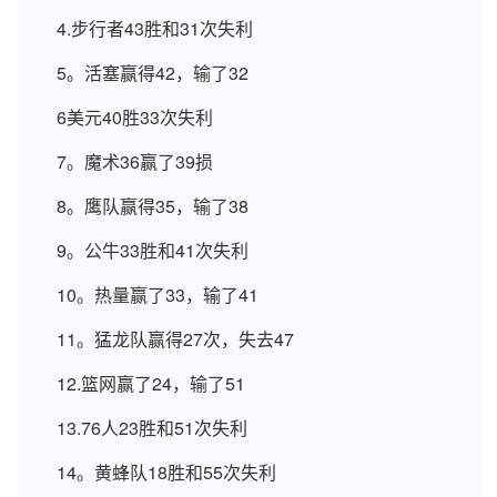
4.步行者43胜和31次失利
5。活塞赢得42，输了32
6美元40胜33次失利
7。魔术36赢了39损
8。鹰队赢得35，输了38
9。公牛33胜和41次失利
10。热量赢了33，输了41
11。猛龙队赢得27次，失去47
12.篮网赢了24，输了51
13.76人23胜和51次失利
14。黄蜂队18胜和55次失利