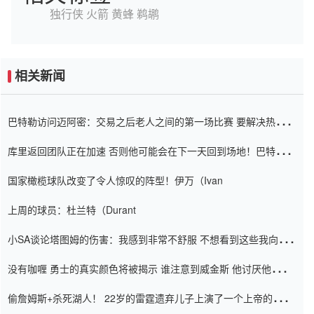
独行侠
火箭
黄蜂
鹈鹕
相关新闻
巴特勒访问迈阿密：交易之后老人之间的第一场比赛 要解决热情的
怨恨
库里返回团队正在加速 否则他可能会在下一天回到场地！巴特勒迈
阿密的纸牌游戏引起了人们的关注
国家橄榄球队改变了令人惊叹的阵型！伊万（Ivan
上周的球员：杜兰特（Durant
小SA谈论塔图姆的伤害：我感到非常不舒服 不想看到这些我向他
道歉
没有咖喱 勇士的真实颜色将被揭示 谁注意到威金斯 他讨厌他的老
老板
偷詹姆斯+杀死湖人！ 22岁的雷霆遗弃儿子上演了一个上帝的剧
本：疯狂的反击争夺1亿元人民币的合同